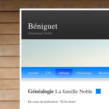
Béniguet
Généalogie Noble
Accueil
CVs
Albums
Généalogie
Recette
Généalogie
La famille Noble
En cours de réalisation - To be done!